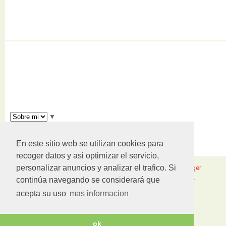
▼
▼
En este sitio web se utilizan cookies para
recoger datos y asi optimizar el servicio,
personalizar anuncios y analizar el trafico. Si
Copyright ©
2026
Alta gastronomia
| Powered by
Blogger
continúa navegando se considerará que
Design by
NewWpThemes
| Blogger Theme by
Lasantha
-
PremiumBloggerTemplates.com
acepta su uso
mas informacion
NewBloggerThemes.com
ok